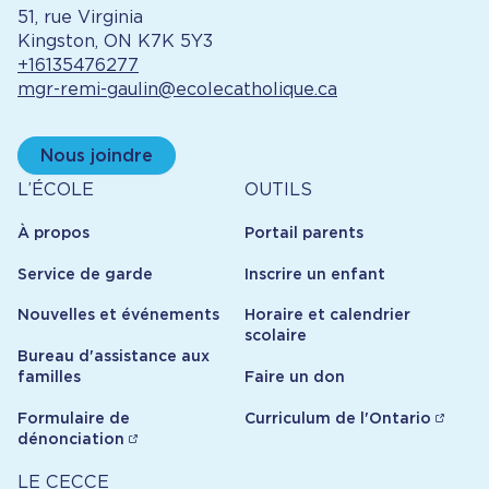
51, rue Virginia
Kingston, ON K7K 5Y3
+16135476277
mgr-remi-gaulin@ecolecatholique.ca
Nous joindre
À
Outils
L’ÉCOLE
OUTILS
propos
À propos
Portail parents
Service de garde
Inscrire un enfant
Nouvelles et événements
Horaire et calendrier
scolaire
Bureau d'assistance aux
familles
Faire un don
Formulaire de
Curriculum de l'Ontario
dénonciation
Carrière
LE CECCE