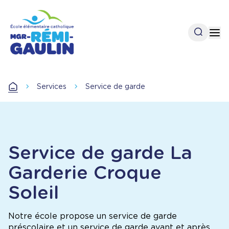
Aller
au
contenu
Open se
Op
principal
Services
Service de garde
Accueil
Service de garde La
Garderie Croque
Soleil
Notre école propose un service de garde
préscolaire et un service de garde avant et après