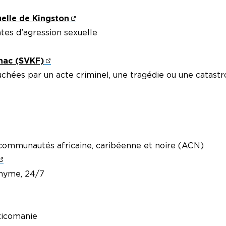
uelle de Kingston
ntes d’agression sexuelle
enac (SVKF)
uchées par un acte criminel, une tragédie ou une catast
 communautés africaine, caribéenne et noire (ACN)
onyme, 24/7
oxicomanie