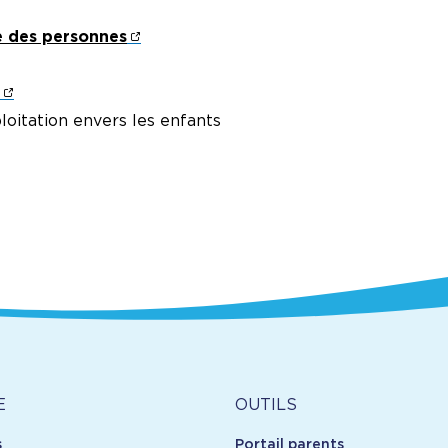
e des personnes
loitation envers les enfants
Outils
E
OUTILS
s
Portail parents