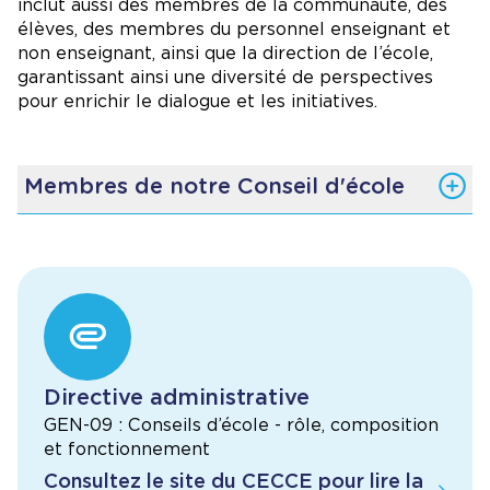
inclut aussi des membres de la communauté, des
élèves, des membres du personnel enseignant et
non enseignant, ainsi que la direction de l’école,
garantissant ainsi une diversité de perspectives
pour enrichir le dialogue et les initiatives.
Membres de notre Conseil d'école
Président du conseil : M. Jean-François Duplessis
Vice-président : M. Philippe Bourdin
Membres du Conseil des parents
Mme Nathalie Apedjinou
Mme Sylvie Beaulieu
Mme Zoé Briggs
Mme Emily Circe
Directive administrative
Mme Ashley Cooper McDonough
GEN-09 : Conseils d’école - rôle, composition
Mme Erica Lamberts
Mme Melissa Liben
et fonctionnement
Mme Honoré Ndé
Consultez le site du CECCE pour lire la
Mme Jessica Ramirez